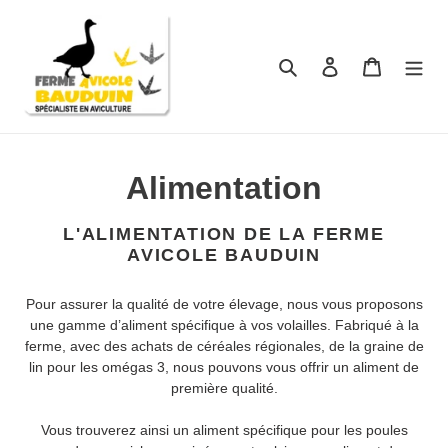
Passer
au
contenu
Rechercher
Se connecter
Panier
C
Alimentation
o
L'ALIMENTATION DE LA FERME
l
AVICOLE BAUDUIN
l
Pour assurer la qualité de votre élevage, nous vous proposons
une gamme d’aliment spécifique à vos volailles. Fabriqué à la
e
ferme, avec des achats de céréales régionales, de la graine de
lin pour les omégas 3, nous pouvons vous offrir un aliment de
c
première qualité.
t
Vous trouverez ainsi un aliment spécifique pour les poules