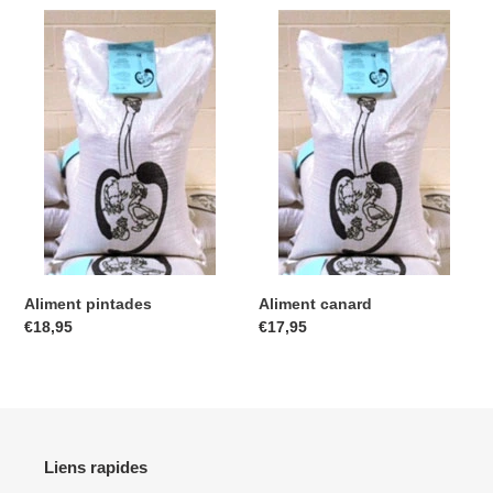
Aliment
Aliment
pintades
canard
Aliment pintades
Aliment canard
Prix
€18,95
Prix
€17,95
normal
normal
Liens rapides