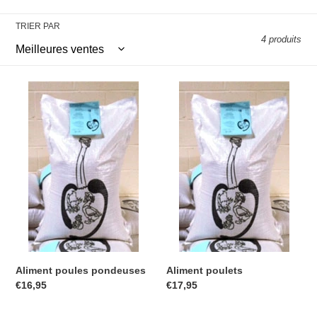
TRIER PAR
4 produits
Aliment
Aliment
poules
poulets
pondeuses
Aliment poules pondeuses
Aliment poulets
Prix
€16,95
Prix
€17,95
normal
normal